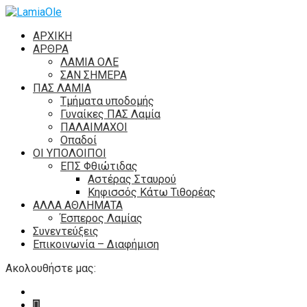
ΑΡΧΙΚΗ
ΑΡΘΡΑ
ΛΑΜΙΑ ΟΛΕ
ΣΑΝ ΣΗΜΕΡΑ
ΠΑΣ ΛΑΜΙΑ
Τμήματα υποδομής
Γυναίκες ΠΑΣ Λαμία
ΠΑΛΑΙΜΑΧΟΙ
Οπαδοί
ΟΙ ΥΠΟΛΟΙΠΟΙ
ΕΠΣ Φθιώτιδας
Αστέρας Σταυρού
Κηφισσός Κάτω Τιθορέας
ΑΛΛΑ ΑΘΛΗΜΑΤΑ
Έσπερος Λαμίας
Συνεντεύξεις
Επικοινωνία – Διαφήμιση
Ακολουθήστε μας: