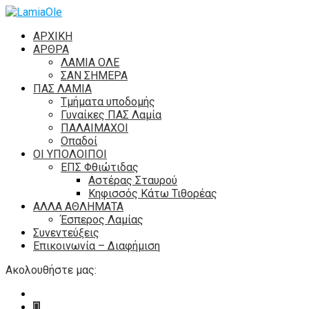
ΑΡΧΙΚΗ
ΑΡΘΡΑ
ΛΑΜΙΑ ΟΛΕ
ΣΑΝ ΣΗΜΕΡΑ
ΠΑΣ ΛΑΜΙΑ
Τμήματα υποδομής
Γυναίκες ΠΑΣ Λαμία
ΠΑΛΑΙΜΑΧΟΙ
Οπαδοί
ΟΙ ΥΠΟΛΟΙΠΟΙ
ΕΠΣ Φθιώτιδας
Αστέρας Σταυρού
Κηφισσός Κάτω Τιθορέας
ΑΛΛΑ ΑΘΛΗΜΑΤΑ
Έσπερος Λαμίας
Συνεντεύξεις
Επικοινωνία – Διαφήμιση
Ακολουθήστε μας: