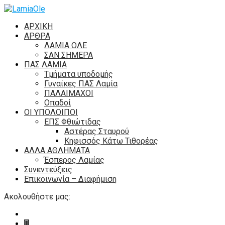
ΑΡΧΙΚΗ
ΑΡΘΡΑ
ΛΑΜΙΑ ΟΛΕ
ΣΑΝ ΣΗΜΕΡΑ
ΠΑΣ ΛΑΜΙΑ
Τμήματα υποδομής
Γυναίκες ΠΑΣ Λαμία
ΠΑΛΑΙΜΑΧΟΙ
Οπαδοί
ΟΙ ΥΠΟΛΟΙΠΟΙ
ΕΠΣ Φθιώτιδας
Αστέρας Σταυρού
Κηφισσός Κάτω Τιθορέας
ΑΛΛΑ ΑΘΛΗΜΑΤΑ
Έσπερος Λαμίας
Συνεντεύξεις
Επικοινωνία – Διαφήμιση
Ακολουθήστε μας: