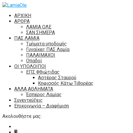
ΑΡΧΙΚΗ
ΑΡΘΡΑ
ΛΑΜΙΑ ΟΛΕ
ΣΑΝ ΣΗΜΕΡΑ
ΠΑΣ ΛΑΜΙΑ
Τμήματα υποδομής
Γυναίκες ΠΑΣ Λαμία
ΠΑΛΑΙΜΑΧΟΙ
Οπαδοί
ΟΙ ΥΠΟΛΟΙΠΟΙ
ΕΠΣ Φθιώτιδας
Αστέρας Σταυρού
Κηφισσός Κάτω Τιθορέας
ΑΛΛΑ ΑΘΛΗΜΑΤΑ
Έσπερος Λαμίας
Συνεντεύξεις
Επικοινωνία – Διαφήμιση
Ακολουθήστε μας: