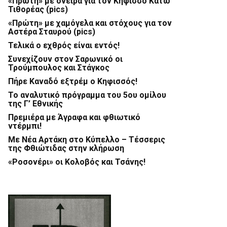
«Πρώτη» με όνειρα για τον Κηφισσό Κάτω
Τιθορέας (pics)
«Πρώτη» με χαμόγελα και στόχους για τον
Αστέρα Σταυρού (pics)
Τελικά ο εχθρός είναι εντός!
Συνεχίζουν στον Σαρωνικό οι
Τρούμπουλος και Στάγκος
Πήρε Καναδό εξτρέμ ο Κηφισσός!
Το αναλυτικό πρόγραμμα του 5ου ομίλου
της Γ’ Εθνικής
Πρεμιέρα με Άγραφα και φθιωτικό
ντέρμπι!
Με Νέα Αρτάκη στο Κύπελλο – Τέσσερις
της Φθιώτιδας στην κλήρωση
«Ροσονέρι» οι Κολοβός και Τσάνης!