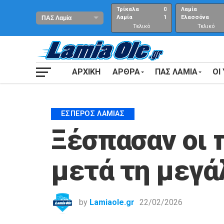
Τρίκαλα
0
Λαμία
Λαμία
1
Ελασσόνα
Τελικό
Τελικό
αποτέλεσμα
Αποτέλεσμα
ΑΡΧΙΚΗ
ΑΡΘΡΑ
ΠΑΣ ΛΑΜΙΑ
ΟΙ
ΈΣΠΕΡΟΣ ΛΑΜΊΑΣ
Ξέσπασαν οι 
μετά τη μεγάλ
by
Lamiaole.gr
22/02/2026