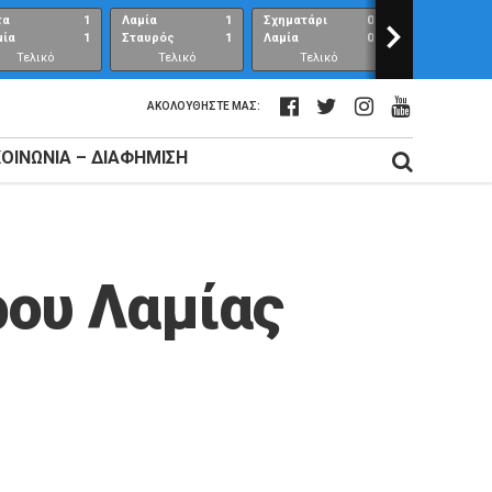
τα
1
Λαμία
1
Σχηματάρι
0
>
Λαμία
μία
1
Σταυρός
1
Λαμία
0
Ανθούπολη
Τελικό
Τελικό
Τελικό
Τελικό
αποτέλεσμα
αποτέλεσμα
αποτέλεσμα
αποτέλεσμ
ΑΚΟΛΟΥΘΉΣΤΕ ΜΑΣ:
ΚΟΙΝΩΝΊΑ – ΔΙΑΦΉΜΙΣΗ
ρου Λαμίας