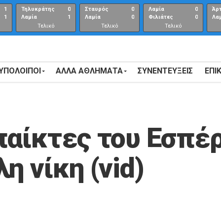
1
Τηλυκράτης
0
Σταυρός
0
Λαμία
0
Άρ
1
Λαμία
1
Λαμία
0
Φιλιάτες
0
Λα
Τελικό
Τελικό
Τελικό
αποτέλεσμα
αποτέλεσμα
Αποτέλεσμα
 ΥΠΟΛΟΙΠΟΙ
ΑΛΛΑ ΑΘΛΗΜΑΤΑ
ΣΥΝΕΝΤΕΎΞΕΙΣ
ΕΠΙ
παίκτες του Εσπέ
η νίκη (vid)