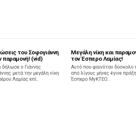
λώσεις του Σοφογιάννη
Μεγάλη νίκη και παραμον
ν παραμονή! (vid)
τον Έσπερο Λαμίας!
ι δήλωσε ο Γιάννης
Αυτό που φαινόταν δύσκολο 
ννης μετά την μεγάλη νίκη
από λίγους μήνες έγινε πράξη
έρου Λαμίας επί...
Έσπερο MyKTEO...