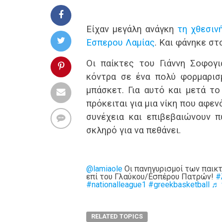
Είχαν μεγάλη ανάγκη
τη χθεσιν
Έσπερου Λαμίας
. Και φάνηκε στ
Οι παίκτες του Γιάννη Σοφογι
κόντρα σε ένα πολύ φορμαρισ
μπάσκετ. Για αυτό και μετά τ
πρόκειται για μια νίκη που αφεν
συνέχεια και επιβεβαιώνουν 
σκληρό για να πεθάνει.
@lamiaole
Οι πανηγυρισμοί των παικτ
επί του Γλαύκου/Εσπέρου Πατρών!
#
#nationalleague1
#greekbasketball
♬ 
RELATED TOPICS