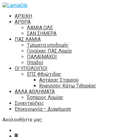
ΑΡΧΙΚΗ
ΑΡΘΡΑ
ΛΑΜΙΑ ΟΛΕ
ΣΑΝ ΣΗΜΕΡΑ
ΠΑΣ ΛΑΜΙΑ
Τμήματα υποδομής
Γυναίκες ΠΑΣ Λαμία
ΠΑΛΑΙΜΑΧΟΙ
Οπαδοί
ΟΙ ΥΠΟΛΟΙΠΟΙ
ΕΠΣ Φθιώτιδας
Αστέρας Σταυρού
Κηφισσός Κάτω Τιθορέας
ΑΛΛΑ ΑΘΛΗΜΑΤΑ
Έσπερος Λαμίας
Συνεντεύξεις
Επικοινωνία – Διαφήμιση
Ακολουθήστε μας: