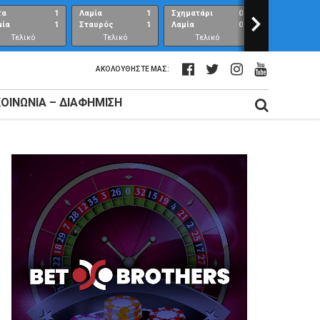
τα
1
Λαμία
1
Σχηματάρι
0
>
Λαμία
μία
1
Σταυρός
1
Λαμία
0
Ανθούπολη
Τελικό
Τελικό
Τελικό
Τελικό
αποτέλεσμα
αποτέλεσμα
αποτέλεσμα
αποτέλεσμ
ΑΚΟΛΟΥΘΉΣΤΕ ΜΑΣ:
ΚΟΙΝΩΝΊΑ – ΔΙΑΦΉΜΙΣΗ