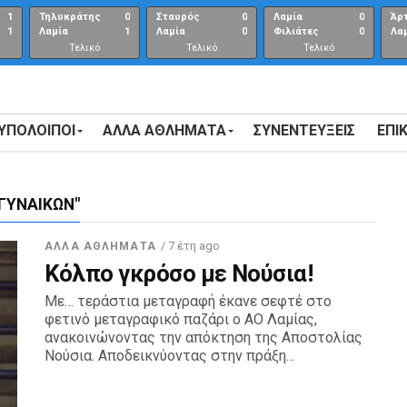
1
Τηλυκράτης
0
Σταυρός
0
Λαμία
0
Άρ
1
Λαμία
1
Λαμία
0
Φιλιάτες
0
Λα
Τελικό
Τελικό
Τελικό
αποτέλεσμα
αποτέλεσμα
Αποτέλεσμα
 ΥΠΟΛΟΙΠΟΙ
ΑΛΛΑ ΑΘΛΗΜΑΤΑ
ΣΥΝΕΝΤΕΎΞΕΙΣ
ΕΠΙ
ΓΥΝΑΙΚΩΝ"
/ 7 έτη ago
ΆΛΛΑ ΑΘΛΉΜΑΤΑ
Κόλπο γκρόσο με Νούσια!
Με… τεράστια μεταγραφή έκανε σεφτέ στο
φετινό μεταγραφικό παζάρι ο ΑΟ Λαμίας,
ανακοινώνοντας την απόκτηση της Αποστολίας
Νούσια. Αποδεικνύοντας στην πράξη...