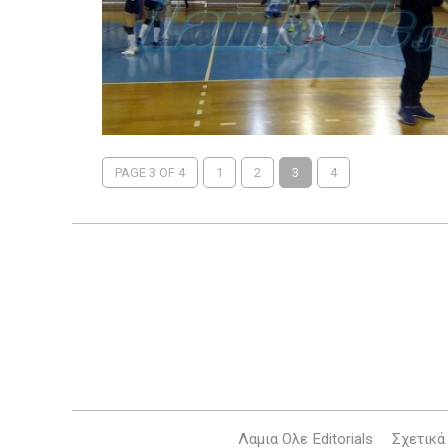
PAGE 3 OF 4
1
2
3
4
Λαμια Ολε Editorials
Σχετικά 