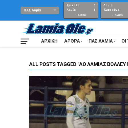
Τρίκαλα
0
Λαμία
Λαμία
1
Ελασσόνα
Τελικό
Τελικό
αποτέλεσμα
Αποτέλεσμα
ΑΡΧΙΚΗ
ΑΡΘΡΑ
ΠΑΣ ΛΑΜΙΑ
ΟΙ
ALL POSTS TAGGED "ΑΟ ΛΑΜΙΑΣ ΒΟΛΛΕΥ 