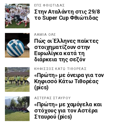
ΕΠΣ ΦΘΙΏΤΙΔΑΣ
Στην Αταλάντη στις 29/8
το Super Cup Φθιώτιδας
ΛΑΜΙΑ ΟΛΕ
Πώς οι Έλληνες παίκτες
στοιχηματίζουν στην
Ευρωλίγκα κατά τη
διάρκεια της σεζόν
ΚΗΦΙΣΣΌΣ ΚΆΤΩ ΤΙΘΟΡΈΑΣ
«Πρώτη» με όνειρα για τον
Κηφισσό Κάτω Τιθορέας
(pics)
ΑΣΤΈΡΑΣ ΣΤΑΥΡΟΎ
«Πρώτη» με χαμόγελα και
στόχους για τον Αστέρα
Σταυρού (pics)