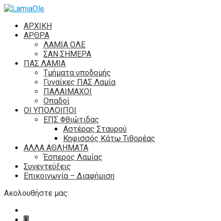
ΑΡΧΙΚΗ
ΑΡΘΡΑ
ΛΑΜΙΑ ΟΛΕ
ΣΑΝ ΣΗΜΕΡΑ
ΠΑΣ ΛΑΜΙΑ
Τμήματα υποδομής
Γυναίκες ΠΑΣ Λαμία
ΠΑΛΑΙΜΑΧΟΙ
Οπαδοί
ΟΙ ΥΠΟΛΟΙΠΟΙ
ΕΠΣ Φθιώτιδας
Αστέρας Σταυρού
Κηφισσός Κάτω Τιθορέας
ΑΛΛΑ ΑΘΛΗΜΑΤΑ
Έσπερος Λαμίας
Συνεντεύξεις
Επικοινωνία – Διαφήμιση
Ακολουθήστε μας: