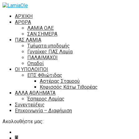
ΑΡΧΙΚΗ
ΑΡΘΡΑ
ΛΑΜΙΑ ΟΛΕ
ΣΑΝ ΣΗΜΕΡΑ
ΠΑΣ ΛΑΜΙΑ
Τμήματα υποδομής
Γυναίκες ΠΑΣ Λαμία
ΠΑΛΑΙΜΑΧΟΙ
Οπαδοί
ΟΙ ΥΠΟΛΟΙΠΟΙ
ΕΠΣ Φθιώτιδας
Αστέρας Σταυρού
Κηφισσός Κάτω Τιθορέας
ΑΛΛΑ ΑΘΛΗΜΑΤΑ
Έσπερος Λαμίας
Συνεντεύξεις
Επικοινωνία – Διαφήμιση
Ακολουθήστε μας: