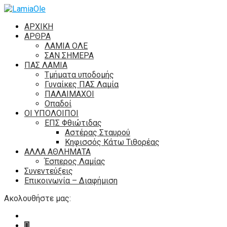
ΑΡΧΙΚΗ
ΑΡΘΡΑ
ΛΑΜΙΑ ΟΛΕ
ΣΑΝ ΣΗΜΕΡΑ
ΠΑΣ ΛΑΜΙΑ
Τμήματα υποδομής
Γυναίκες ΠΑΣ Λαμία
ΠΑΛΑΙΜΑΧΟΙ
Οπαδοί
ΟΙ ΥΠΟΛΟΙΠΟΙ
ΕΠΣ Φθιώτιδας
Αστέρας Σταυρού
Κηφισσός Κάτω Τιθορέας
ΑΛΛΑ ΑΘΛΗΜΑΤΑ
Έσπερος Λαμίας
Συνεντεύξεις
Επικοινωνία – Διαφήμιση
Ακολουθήστε μας: