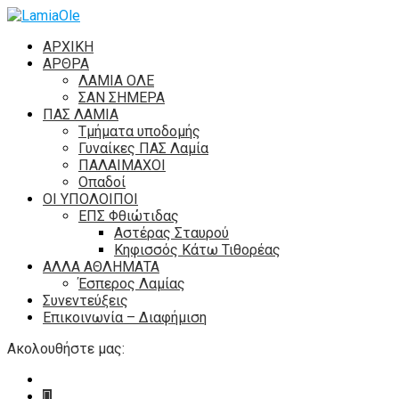
ΑΡΧΙΚΗ
ΑΡΘΡΑ
ΛΑΜΙΑ ΟΛΕ
ΣΑΝ ΣΗΜΕΡΑ
ΠΑΣ ΛΑΜΙΑ
Τμήματα υποδομής
Γυναίκες ΠΑΣ Λαμία
ΠΑΛΑΙΜΑΧΟΙ
Οπαδοί
ΟΙ ΥΠΟΛΟΙΠΟΙ
ΕΠΣ Φθιώτιδας
Αστέρας Σταυρού
Κηφισσός Κάτω Τιθορέας
ΑΛΛΑ ΑΘΛΗΜΑΤΑ
Έσπερος Λαμίας
Συνεντεύξεις
Επικοινωνία – Διαφήμιση
Ακολουθήστε μας: