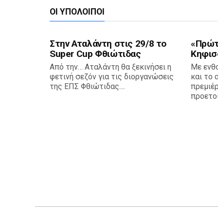
ΟΙ ΥΠΌΛΟΙΠΟΙ
Στην Αταλάντη στις 29/8 το
«Πρώτη
Super Cup Φθιώτιδας
Κηφισ
Από την… Αταλάντη θα ξεκινήσει η
Με ενθ
φετινή σεζόν για τις διοργανώσεις
και το 
της ΕΠΣ Φθιώτιδας....
πρεμιέρ
προετοι