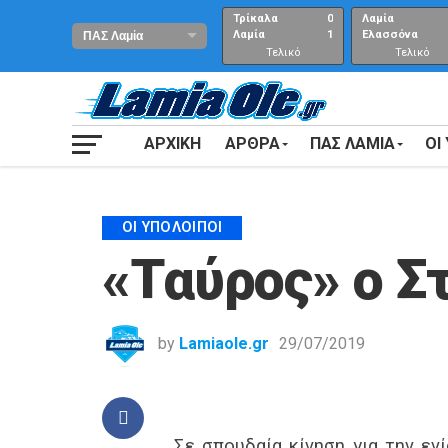
Τρίκαλα
0
Λαμία
Λαμία
1
Ελασσόνα
Τελικό
Τελικό
αποτέλεσμα
Αποτέλεσμα
ΑΡΧΙΚΗ
ΑΡΘΡΑ
ΠΑΣ ΛΑΜΙΑ
ΟΙ
ΟΙ ΥΠΌΛΟΙΠΟΙ
«Ταύρος» ο Σ
by
Lamiaole.gr
29/07/2019
Σε σπουδαία κίνηση για την ε