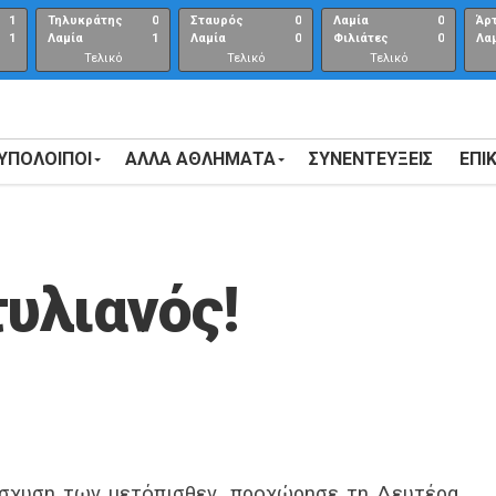
1
Τηλυκράτης
0
Σταυρός
0
Λαμία
0
Άρ
1
Λαμία
1
Λαμία
0
Φιλιάτες
0
Λα
Τελικό
Τελικό
Τελικό
αποτέλεσμα
αποτέλεσμα
Αποτέλεσμα
 ΥΠΟΛΟΙΠΟΙ
ΑΛΛΑ ΑΘΛΗΜΑΤΑ
ΣΥΝΕΝΤΕΎΞΕΙΣ
ΕΠΙ
τυλιανός!
νίσχυση των μετόπισθεν, προχώρησε τη Δευτέρα