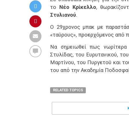
το
Νέο Κρίκελλο
, θωρακίζον
Στυλιανού
.
Ο 29χρονος μπακ με παραστάσ
«ταύρους», προερχόμενος από π
Να σημειωθεί πως νωρίτερα 
Στυλίδας, του Ευρυτανικού, το
Μαρτίνου, του Πυργετού και το
του από την Ακαδημία Ποδοσφαί
RELATED TOPICS