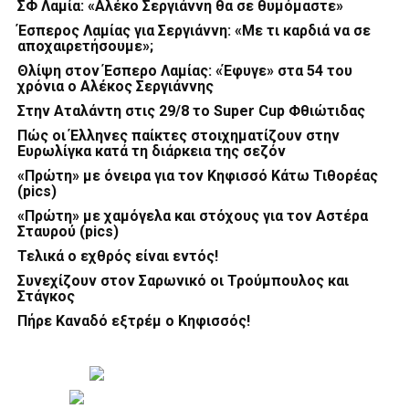
ΣΦ Λαμία: «Αλέκο Σεργιάννη θα σε θυμόμαστε»
Έσπερος Λαμίας για Σεργιάννη: «Με τι καρδιά να σε
αποχαιρετήσουμε»;
Θλίψη στον Έσπερο Λαμίας: «Έφυγε» στα 54 του
χρόνια ο Αλέκος Σεργιάννης
Στην Αταλάντη στις 29/8 το Super Cup Φθιώτιδας
Πώς οι Έλληνες παίκτες στοιχηματίζουν στην
Ευρωλίγκα κατά τη διάρκεια της σεζόν
«Πρώτη» με όνειρα για τον Κηφισσό Κάτω Τιθορέας
(pics)
«Πρώτη» με χαμόγελα και στόχους για τον Αστέρα
Σταυρού (pics)
Τελικά ο εχθρός είναι εντός!
Συνεχίζουν στον Σαρωνικό οι Τρούμπουλος και
Στάγκος
Πήρε Καναδό εξτρέμ ο Κηφισσός!