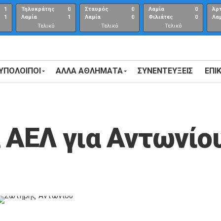
1
Τηλυκράτης
0
Σταυρός
0
Λαμία
0
Άρ
1
Λαμία
1
Λαμία
0
Φιλιάτες
0
Λα
Τελικό
Τελικό
Τελικό
αποτέλεσμα
αποτέλεσμα
Αποτέλεσμα
 ΥΠΟΛΟΙΠΟΙ
ΑΛΛΑ ΑΘΛΗΜΑΤΑ
ΣΥΝΕΝΤΕΎΞΕΙΣ
ΕΠΙ
 ΑΕΛ για Αντωνίο