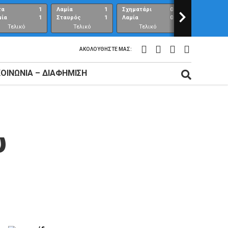
τα
1
Λαμία
1
Σχηματάρι
0
>
Λαμία
μία
1
Σταυρός
1
Λαμία
0
Ανθούπολη
Τελικό
Τελικό
Τελικό
Τελικό
αποτέλεσμα
αποτέλεσμα
αποτέλεσμα
αποτέλεσμ
ΑΚΟΛΟΥΘΉΣΤΕ ΜΑΣ:
ΚΟΙΝΩΝΊΑ – ΔΙΑΦΉΜΙΣΗ
υ