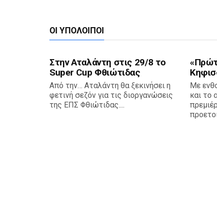
ΟΙ ΥΠΌΛΟΙΠΟΙ
Στην Αταλάντη στις 29/8 το
«Πρώτη
Super Cup Φθιώτιδας
Κηφισ
Από την… Αταλάντη θα ξεκινήσει η
Με ενθ
φετινή σεζόν για τις διοργανώσεις
και το 
της ΕΠΣ Φθιώτιδας....
πρεμιέρ
προετοι