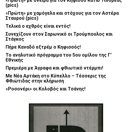
«Πρώτη» με όνειρα για τον Κηφισσό Κάτω Τιθορέας
(pics)
«Πρώτη» με χαμόγελα και στόχους για τον Αστέρα
Σταυρού (pics)
Τελικά ο εχθρός είναι εντός!
Συνεχίζουν στον Σαρωνικό οι Τρούμπουλος και
Στάγκος
Πήρε Καναδό εξτρέμ ο Κηφισσός!
Το αναλυτικό πρόγραμμα του 5ου ομίλου της Γ’
Εθνικής
Πρεμιέρα με Άγραφα και φθιωτικό ντέρμπι!
Με Νέα Αρτάκη στο Κύπελλο – Τέσσερις της
Φθιώτιδας στην κλήρωση
«Ροσονέρι» οι Κολοβός και Τσάνης!