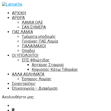
ΑΡΧΙΚΗ
ΑΡΘΡΑ
ΛΑΜΙΑ ΟΛΕ
ΣΑΝ ΣΗΜΕΡΑ
ΠΑΣ ΛΑΜΙΑ
Τμήματα υποδομής
Γυναίκες ΠΑΣ Λαμία
ΠΑΛΑΙΜΑΧΟΙ
Οπαδοί
ΟΙ ΥΠΟΛΟΙΠΟΙ
ΕΠΣ Φθιώτιδας
Αστέρας Σταυρού
Κηφισσός Κάτω Τιθορέας
ΑΛΛΑ ΑΘΛΗΜΑΤΑ
Έσπερος Λαμίας
Συνεντεύξεις
Επικοινωνία – Διαφήμιση
Ακολουθήστε μας: