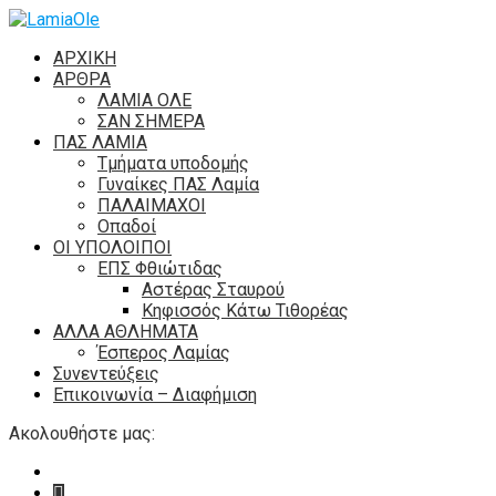
ΑΡΧΙΚΗ
ΑΡΘΡΑ
ΛΑΜΙΑ ΟΛΕ
ΣΑΝ ΣΗΜΕΡΑ
ΠΑΣ ΛΑΜΙΑ
Τμήματα υποδομής
Γυναίκες ΠΑΣ Λαμία
ΠΑΛΑΙΜΑΧΟΙ
Οπαδοί
ΟΙ ΥΠΟΛΟΙΠΟΙ
ΕΠΣ Φθιώτιδας
Αστέρας Σταυρού
Κηφισσός Κάτω Τιθορέας
ΑΛΛΑ ΑΘΛΗΜΑΤΑ
Έσπερος Λαμίας
Συνεντεύξεις
Επικοινωνία – Διαφήμιση
Ακολουθήστε μας: