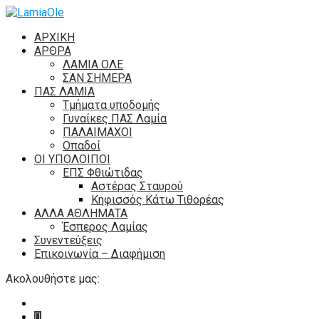
ΑΡΧΙΚΗ
ΑΡΘΡΑ
ΛΑΜΙΑ ΟΛΕ
ΣΑΝ ΣΗΜΕΡΑ
ΠΑΣ ΛΑΜΙΑ
Τμήματα υποδομής
Γυναίκες ΠΑΣ Λαμία
ΠΑΛΑΙΜΑΧΟΙ
Οπαδοί
ΟΙ ΥΠΟΛΟΙΠΟΙ
ΕΠΣ Φθιώτιδας
Αστέρας Σταυρού
Κηφισσός Κάτω Τιθορέας
ΑΛΛΑ ΑΘΛΗΜΑΤΑ
Έσπερος Λαμίας
Συνεντεύξεις
Επικοινωνία – Διαφήμιση
Ακολουθήστε μας: