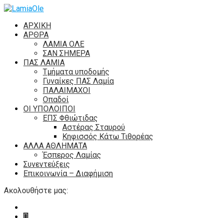
ΑΡΧΙΚΗ
ΑΡΘΡΑ
ΛΑΜΙΑ ΟΛΕ
ΣΑΝ ΣΗΜΕΡΑ
ΠΑΣ ΛΑΜΙΑ
Τμήματα υποδομής
Γυναίκες ΠΑΣ Λαμία
ΠΑΛΑΙΜΑΧΟΙ
Οπαδοί
ΟΙ ΥΠΟΛΟΙΠΟΙ
ΕΠΣ Φθιώτιδας
Αστέρας Σταυρού
Κηφισσός Κάτω Τιθορέας
ΑΛΛΑ ΑΘΛΗΜΑΤΑ
Έσπερος Λαμίας
Συνεντεύξεις
Επικοινωνία – Διαφήμιση
Ακολουθήστε μας: