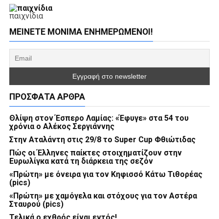
παιχνίδια
ΜΕΊΝΕΤΕ ΜΌΝΙΜΑ ΕΝΗΜΕΡΏΜΕΝΟΙ!
ΠΡΌΣΦΑΤΑ ΆΡΘΡΑ
Θλίψη στον Έσπερο Λαμίας: «Έφυγε» στα 54 του
χρόνια ο Αλέκος Σεργιάννης
Στην Αταλάντη στις 29/8 το Super Cup Φθιώτιδας
Πώς οι Έλληνες παίκτες στοιχηματίζουν στην
Ευρωλίγκα κατά τη διάρκεια της σεζόν
«Πρώτη» με όνειρα για τον Κηφισσό Κάτω Τιθορέας
(pics)
«Πρώτη» με χαμόγελα και στόχους για τον Αστέρα
Σταυρού (pics)
Τελικά ο εχθρός είναι εντός!