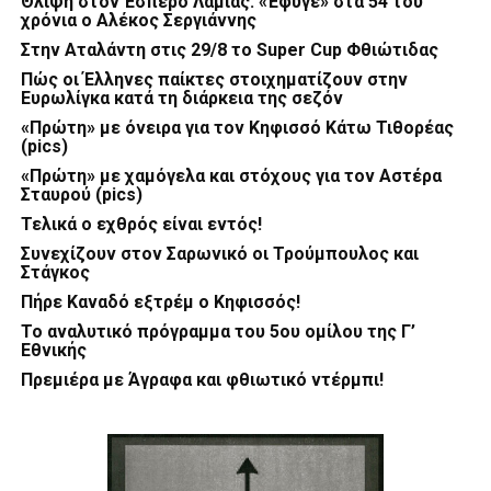
Θλίψη στον Έσπερο Λαμίας: «Έφυγε» στα 54 του
χρόνια ο Αλέκος Σεργιάννης
Στην Αταλάντη στις 29/8 το Super Cup Φθιώτιδας
Πώς οι Έλληνες παίκτες στοιχηματίζουν στην
Ευρωλίγκα κατά τη διάρκεια της σεζόν
«Πρώτη» με όνειρα για τον Κηφισσό Κάτω Τιθορέας
(pics)
«Πρώτη» με χαμόγελα και στόχους για τον Αστέρα
Σταυρού (pics)
Τελικά ο εχθρός είναι εντός!
Συνεχίζουν στον Σαρωνικό οι Τρούμπουλος και
Στάγκος
Πήρε Καναδό εξτρέμ ο Κηφισσός!
Το αναλυτικό πρόγραμμα του 5ου ομίλου της Γ’
Εθνικής
Πρεμιέρα με Άγραφα και φθιωτικό ντέρμπι!