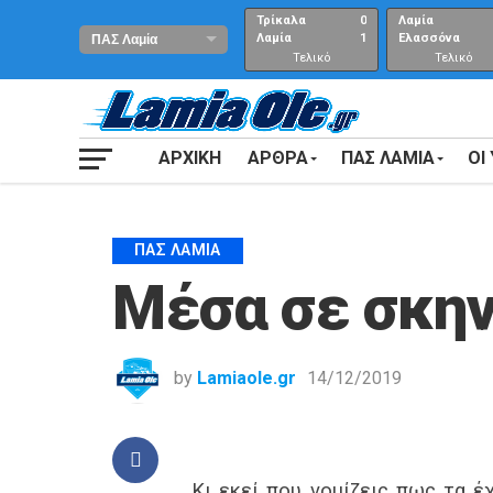
Τρίκαλα
0
Λαμία
Λαμία
1
Ελασσόνα
Τελικό
Τελικό
αποτέλεσμα
Αποτέλεσμα
ΑΡΧΙΚΗ
ΑΡΘΡΑ
ΠΑΣ ΛΑΜΙΑ
ΟΙ
ΠΑΣ ΛΑΜΊΑ
Μέσα σε σκην
by
Lamiaole.gr
14/12/2019
Κι εκεί που νομίζεις πως τα έ