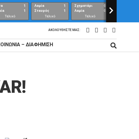
τα
1
Λαμία
1
Σχηματάρι
0
>
Λαμία
μία
1
Σταυρός
1
Λαμία
0
Ανθούπολη
Τελικό
Τελικό
Τελικό
Τελικό
αποτέλεσμα
αποτέλεσμα
αποτέλεσμα
αποτέλεσμ
ΑΚΟΛΟΥΘΉΣΤΕ ΜΑΣ:
ΚΟΙΝΩΝΊΑ – ΔΙΑΦΉΜΙΣΗ
AR!