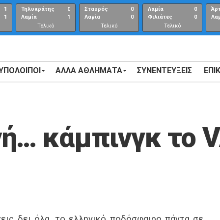
1
Τηλυκράτης
0
Σταυρός
0
Λαμία
0
Άρ
1
Λαμία
1
Λαμία
0
Φιλιάτες
0
Λα
Τελικό
Τελικό
Τελικό
αποτέλεσμα
αποτέλεσμα
Αποτέλεσμα
 ΥΠΟΛΟΙΠΟΙ
ΑΛΛΑ ΑΘΛΗΜΑΤΑ
ΣΥΝΕΝΤΕΎΞΕΙΣ
ΕΠΙ
ή… κάμπινγκ το V
χεις δει όλα, το ελληνικό ποδόσφαιρο πάντα σε