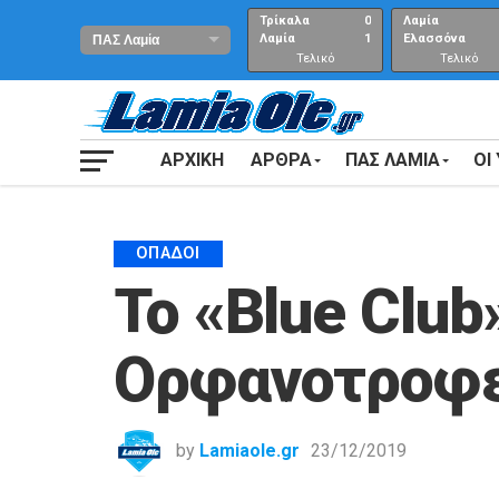
Τρίκαλα
0
Λαμία
Λαμία
1
Ελασσόνα
Τελικό
Τελικό
αποτέλεσμα
Αποτέλεσμα
ΑΡΧΙΚΗ
ΑΡΘΡΑ
ΠΑΣ ΛΑΜΙΑ
ΟΙ
ΟΠΑΔΟΊ
Το «Blue Club
Ορφανοτροφε
by
Lamiaole.gr
23/12/2019