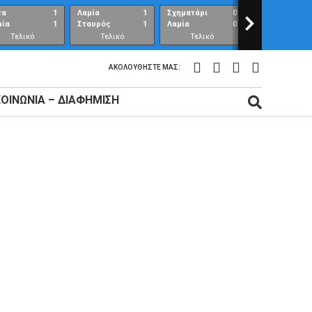
τα
1
Λαμία
1
Σχηματάρι
0
>
Λαμία
μία
1
Σταυρός
1
Λαμία
0
Ανθούπολη
Τελικό
Τελικό
Τελικό
Τελικό
αποτέλεσμα
αποτέλεσμα
αποτέλεσμα
αποτέλεσμ
ΑΚΟΛΟΥΘΉΣΤΕ ΜΑΣ:
ΚΟΙΝΩΝΊΑ – ΔΙΑΦΉΜΙΣΗ