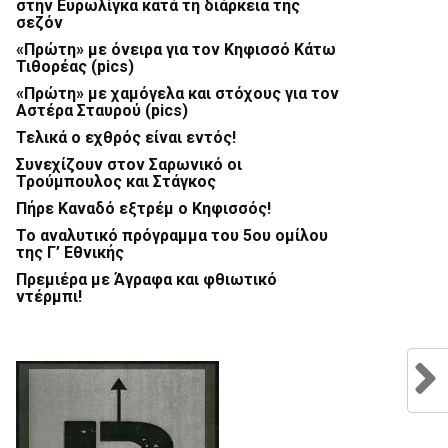
στην Ευρωλίγκα κατά τη διάρκεια της
σεζόν
«Πρώτη» με όνειρα για τον Κηφισσό Κάτω
Τιθορέας (pics)
«Πρώτη» με χαμόγελα και στόχους για τον
Αστέρα Σταυρού (pics)
Τελικά ο εχθρός είναι εντός!
Συνεχίζουν στον Σαρωνικό οι
Τρούμπουλος και Στάγκος
Πήρε Καναδό εξτρέμ ο Κηφισσός!
Το αναλυτικό πρόγραμμα του 5ου ομίλου
της Γ’ Εθνικής
Πρεμιέρα με Άγραφα και φθιωτικό
ντέρμπι!