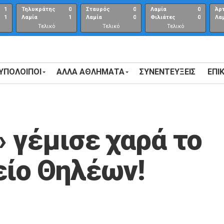
1
Τηλυκράτης
0
Σταυρός
0
Λαμία
0
Άρ
1
Λαμία
1
Λαμία
0
Φιλιάτες
0
Λα
Τελικό
Τελικό
Τελικό
αποτέλεσμα
αποτέλεσμα
Αποτέλεσμα
 ΥΠΟΛΟΙΠΟΙ
ΑΛΛΑ ΑΘΛΗΜΑΤΑ
ΣΥΝΕΝΤΕΎΞΕΙΣ
ΕΠΙ
» γέμισε χαρά το
ίο Θηλέων!