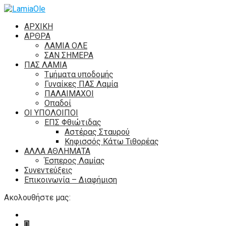
ΑΡΧΙΚΗ
ΑΡΘΡΑ
ΛΑΜΙΑ ΟΛΕ
ΣΑΝ ΣΗΜΕΡΑ
ΠΑΣ ΛΑΜΙΑ
Τμήματα υποδομής
Γυναίκες ΠΑΣ Λαμία
ΠΑΛΑΙΜΑΧΟΙ
Οπαδοί
ΟΙ ΥΠΟΛΟΙΠΟΙ
ΕΠΣ Φθιώτιδας
Αστέρας Σταυρού
Κηφισσός Κάτω Τιθορέας
ΑΛΛΑ ΑΘΛΗΜΑΤΑ
Έσπερος Λαμίας
Συνεντεύξεις
Επικοινωνία – Διαφήμιση
Ακολουθήστε μας: