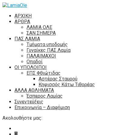
ΑΡΧΙΚΗ
ΑΡΘΡΑ
ΛΑΜΙΑ ΟΛΕ
ΣΑΝ ΣΗΜΕΡΑ
ΠΑΣ ΛΑΜΙΑ
Τμήματα υποδομής
Γυναίκες ΠΑΣ Λαμία
ΠΑΛΑΙΜΑΧΟΙ
Οπαδοί
ΟΙ ΥΠΟΛΟΙΠΟΙ
ΕΠΣ Φθιώτιδας
Αστέρας Σταυρού
Κηφισσός Κάτω Τιθορέας
ΑΛΛΑ ΑΘΛΗΜΑΤΑ
Έσπερος Λαμίας
Συνεντεύξεις
Επικοινωνία – Διαφήμιση
Ακολουθήστε μας: