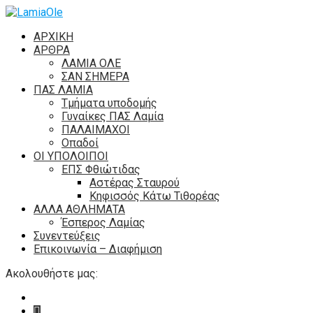
ΑΡΧΙΚΗ
ΑΡΘΡΑ
ΛΑΜΙΑ ΟΛΕ
ΣΑΝ ΣΗΜΕΡΑ
ΠΑΣ ΛΑΜΙΑ
Τμήματα υποδομής
Γυναίκες ΠΑΣ Λαμία
ΠΑΛΑΙΜΑΧΟΙ
Οπαδοί
ΟΙ ΥΠΟΛΟΙΠΟΙ
ΕΠΣ Φθιώτιδας
Αστέρας Σταυρού
Κηφισσός Κάτω Τιθορέας
ΑΛΛΑ ΑΘΛΗΜΑΤΑ
Έσπερος Λαμίας
Συνεντεύξεις
Επικοινωνία – Διαφήμιση
Ακολουθήστε μας: