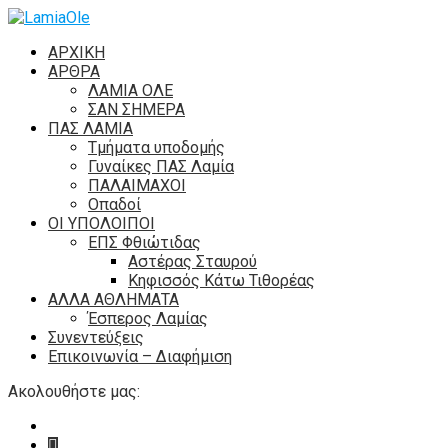
ΑΡΧΙΚΗ
ΑΡΘΡΑ
ΛΑΜΙΑ ΟΛΕ
ΣΑΝ ΣΗΜΕΡΑ
ΠΑΣ ΛΑΜΙΑ
Τμήματα υποδομής
Γυναίκες ΠΑΣ Λαμία
ΠΑΛΑΙΜΑΧΟΙ
Οπαδοί
ΟΙ ΥΠΟΛΟΙΠΟΙ
ΕΠΣ Φθιώτιδας
Αστέρας Σταυρού
Κηφισσός Κάτω Τιθορέας
ΑΛΛΑ ΑΘΛΗΜΑΤΑ
Έσπερος Λαμίας
Συνεντεύξεις
Επικοινωνία – Διαφήμιση
Ακολουθήστε μας: