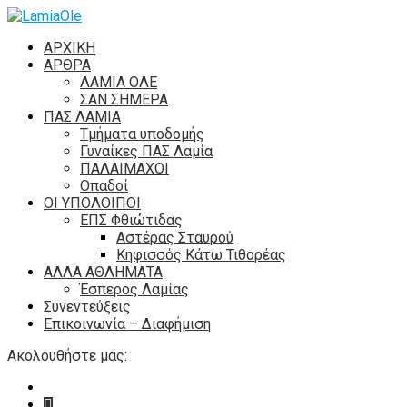
ΑΡΧΙΚΗ
ΑΡΘΡΑ
ΛΑΜΙΑ ΟΛΕ
ΣΑΝ ΣΗΜΕΡΑ
ΠΑΣ ΛΑΜΙΑ
Τμήματα υποδομής
Γυναίκες ΠΑΣ Λαμία
ΠΑΛΑΙΜΑΧΟΙ
Οπαδοί
ΟΙ ΥΠΟΛΟΙΠΟΙ
ΕΠΣ Φθιώτιδας
Αστέρας Σταυρού
Κηφισσός Κάτω Τιθορέας
ΑΛΛΑ ΑΘΛΗΜΑΤΑ
Έσπερος Λαμίας
Συνεντεύξεις
Επικοινωνία – Διαφήμιση
Ακολουθήστε μας: