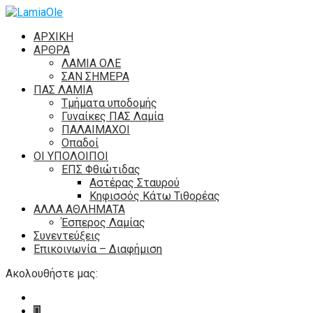
ΑΡΧΙΚΗ
ΑΡΘΡΑ
ΛΑΜΙΑ ΟΛΕ
ΣΑΝ ΣΗΜΕΡΑ
ΠΑΣ ΛΑΜΙΑ
Τμήματα υποδομής
Γυναίκες ΠΑΣ Λαμία
ΠΑΛΑΙΜΑΧΟΙ
Οπαδοί
ΟΙ ΥΠΟΛΟΙΠΟΙ
ΕΠΣ Φθιώτιδας
Αστέρας Σταυρού
Κηφισσός Κάτω Τιθορέας
ΑΛΛΑ ΑΘΛΗΜΑΤΑ
Έσπερος Λαμίας
Συνεντεύξεις
Επικοινωνία – Διαφήμιση
Ακολουθήστε μας: