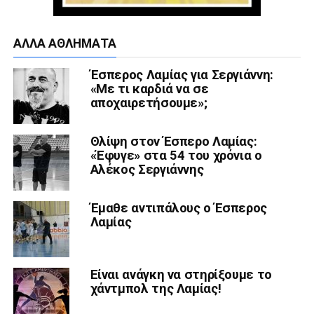
ΆΛΛΑ ΑΘΛΉΜΑΤΑ
Έσπερος Λαμίας για Σεργιάννη:
«Με τι καρδιά να σε
αποχαιρετήσουμε»;
Θλίψη στον Έσπερο Λαμίας:
«Έφυγε» στα 54 του χρόνια ο
Αλέκος Σεργιάννης
Έμαθε αντιπάλους ο Έσπερος
Λαμίας
Είναι ανάγκη να στηρίξουμε το
χάντμπολ της Λαμίας!