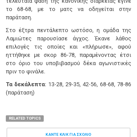
τελευταία φάση της κανονικής διάρκειας έγινε
το 68-68, με το ματς να οδηγείται στην
παράταση.
Στο έξτρα πεντάλεπτο ωστόσο, η ομάδα της
Λαμιώτες παρουσίασε άγχος. Έκανε λάθος
επιλογές τις οποίες και «πλήρωσε», αφού
ηττήθηκε με σκορ 86-78, παραμένοντας έτσι
στο όριο του υποβιβασμού δέκα αγωνιστικές
πριν το φινάλε.
Τα δεκάλεπτα
: 13-28, 29-35, 42-56, 68-68, 78-86
(παράταση)
RELATED TOPICS
ΚΑΝΤΕ ΚΛΊΚ ΓΙΑ ΣΧΌΛΙΟ