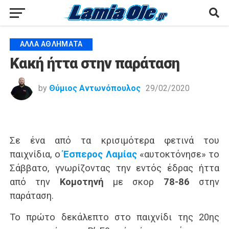
ΆΛΛΑ ΑΘΛΉΜΑΤΑ
Κακή ήττα στην παράταση
by
Θύμιος Αντωνόπουλος
29/02/2020
Σε ένα από τα κρισιμότερα φετινά του
παιχνίδια, ο
Έσπερος Λαμίας
«αυτοκτόνησε» το
Σάββατο, γνωρίζοντας την εντός έδρας ήττα
από την
Κομοτηνή
με σκορ
78-86
στην
παράταση.
Το πρώτο δεκάλεπτο στο παιχνίδι της 20ης