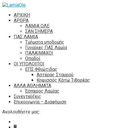
ΑΡΧΙΚΗ
ΑΡΘΡΑ
ΛΑΜΙΑ ΟΛΕ
ΣΑΝ ΣΗΜΕΡΑ
ΠΑΣ ΛΑΜΙΑ
Τμήματα υποδομής
Γυναίκες ΠΑΣ Λαμία
ΠΑΛΑΙΜΑΧΟΙ
Οπαδοί
ΟΙ ΥΠΟΛΟΙΠΟΙ
ΕΠΣ Φθιώτιδας
Αστέρας Σταυρού
Κηφισσός Κάτω Τιθορέας
ΑΛΛΑ ΑΘΛΗΜΑΤΑ
Έσπερος Λαμίας
Συνεντεύξεις
Επικοινωνία – Διαφήμιση
Ακολουθήστε μας: