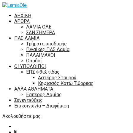
ΑΡΧΙΚΗ
ΑΡΘΡΑ
ΛΑΜΙΑ ΟΛΕ
ΣΑΝ ΣΗΜΕΡΑ
ΠΑΣ ΛΑΜΙΑ
Τμήματα υποδομής
Γυναίκες ΠΑΣ Λαμία
ΠΑΛΑΙΜΑΧΟΙ
Οπαδοί
ΟΙ ΥΠΟΛΟΙΠΟΙ
ΕΠΣ Φθιώτιδας
Αστέρας Σταυρού
Κηφισσός Κάτω Τιθορέας
ΑΛΛΑ ΑΘΛΗΜΑΤΑ
Έσπερος Λαμίας
Συνεντεύξεις
Επικοινωνία – Διαφήμιση
Ακολουθήστε μας: