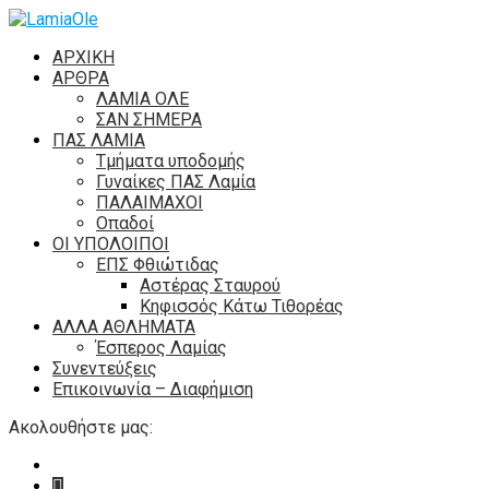
ΑΡΧΙΚΗ
ΑΡΘΡΑ
ΛΑΜΙΑ ΟΛΕ
ΣΑΝ ΣΗΜΕΡΑ
ΠΑΣ ΛΑΜΙΑ
Τμήματα υποδομής
Γυναίκες ΠΑΣ Λαμία
ΠΑΛΑΙΜΑΧΟΙ
Οπαδοί
ΟΙ ΥΠΟΛΟΙΠΟΙ
ΕΠΣ Φθιώτιδας
Αστέρας Σταυρού
Κηφισσός Κάτω Τιθορέας
ΑΛΛΑ ΑΘΛΗΜΑΤΑ
Έσπερος Λαμίας
Συνεντεύξεις
Επικοινωνία – Διαφήμιση
Ακολουθήστε μας: