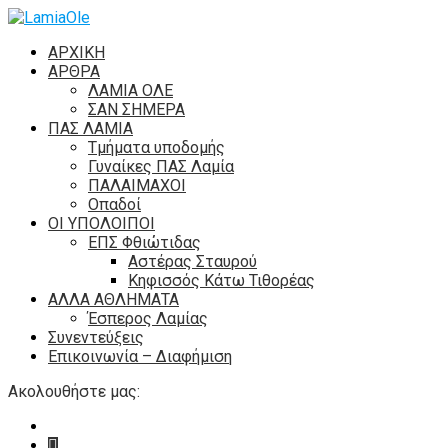
ΑΡΧΙΚΗ
ΑΡΘΡΑ
ΛΑΜΙΑ ΟΛΕ
ΣΑΝ ΣΗΜΕΡΑ
ΠΑΣ ΛΑΜΙΑ
Τμήματα υποδομής
Γυναίκες ΠΑΣ Λαμία
ΠΑΛΑΙΜΑΧΟΙ
Οπαδοί
ΟΙ ΥΠΟΛΟΙΠΟΙ
ΕΠΣ Φθιώτιδας
Αστέρας Σταυρού
Κηφισσός Κάτω Τιθορέας
ΑΛΛΑ ΑΘΛΗΜΑΤΑ
Έσπερος Λαμίας
Συνεντεύξεις
Επικοινωνία – Διαφήμιση
Ακολουθήστε μας: