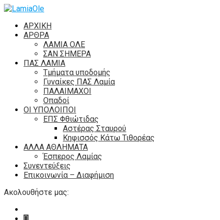
ΑΡΧΙΚΗ
ΑΡΘΡΑ
ΛΑΜΙΑ ΟΛΕ
ΣΑΝ ΣΗΜΕΡΑ
ΠΑΣ ΛΑΜΙΑ
Τμήματα υποδομής
Γυναίκες ΠΑΣ Λαμία
ΠΑΛΑΙΜΑΧΟΙ
Οπαδοί
ΟΙ ΥΠΟΛΟΙΠΟΙ
ΕΠΣ Φθιώτιδας
Αστέρας Σταυρού
Κηφισσός Κάτω Τιθορέας
ΑΛΛΑ ΑΘΛΗΜΑΤΑ
Έσπερος Λαμίας
Συνεντεύξεις
Επικοινωνία – Διαφήμιση
Ακολουθήστε μας: