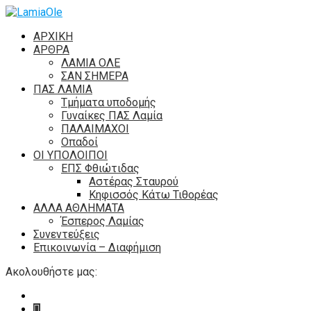
ΑΡΧΙΚΗ
ΑΡΘΡΑ
ΛΑΜΙΑ ΟΛΕ
ΣΑΝ ΣΗΜΕΡΑ
ΠΑΣ ΛΑΜΙΑ
Τμήματα υποδομής
Γυναίκες ΠΑΣ Λαμία
ΠΑΛΑΙΜΑΧΟΙ
Οπαδοί
ΟΙ ΥΠΟΛΟΙΠΟΙ
ΕΠΣ Φθιώτιδας
Αστέρας Σταυρού
Κηφισσός Κάτω Τιθορέας
ΑΛΛΑ ΑΘΛΗΜΑΤΑ
Έσπερος Λαμίας
Συνεντεύξεις
Επικοινωνία – Διαφήμιση
Ακολουθήστε μας: