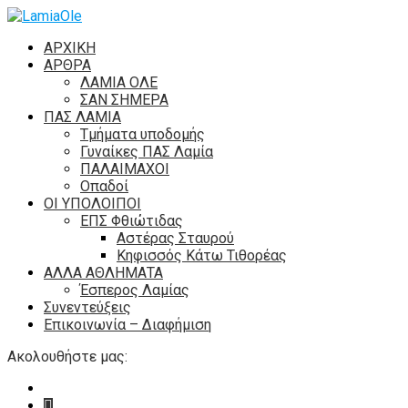
ΑΡΧΙΚΗ
ΑΡΘΡΑ
ΛΑΜΙΑ ΟΛΕ
ΣΑΝ ΣΗΜΕΡΑ
ΠΑΣ ΛΑΜΙΑ
Τμήματα υποδομής
Γυναίκες ΠΑΣ Λαμία
ΠΑΛΑΙΜΑΧΟΙ
Οπαδοί
ΟΙ ΥΠΟΛΟΙΠΟΙ
ΕΠΣ Φθιώτιδας
Αστέρας Σταυρού
Κηφισσός Κάτω Τιθορέας
ΑΛΛΑ ΑΘΛΗΜΑΤΑ
Έσπερος Λαμίας
Συνεντεύξεις
Επικοινωνία – Διαφήμιση
Ακολουθήστε μας: