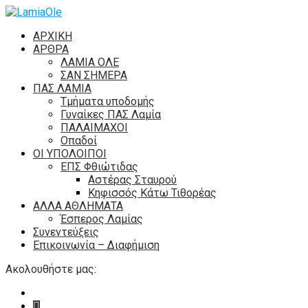
ΑΡΧΙΚΗ
ΑΡΘΡΑ
ΛΑΜΙΑ ΟΛΕ
ΣΑΝ ΣΗΜΕΡΑ
ΠΑΣ ΛΑΜΙΑ
Τμήματα υποδομής
Γυναίκες ΠΑΣ Λαμία
ΠΑΛΑΙΜΑΧΟΙ
Οπαδοί
ΟΙ ΥΠΟΛΟΙΠΟΙ
ΕΠΣ Φθιώτιδας
Αστέρας Σταυρού
Κηφισσός Κάτω Τιθορέας
ΑΛΛΑ ΑΘΛΗΜΑΤΑ
Έσπερος Λαμίας
Συνεντεύξεις
Επικοινωνία – Διαφήμιση
Ακολουθήστε μας: