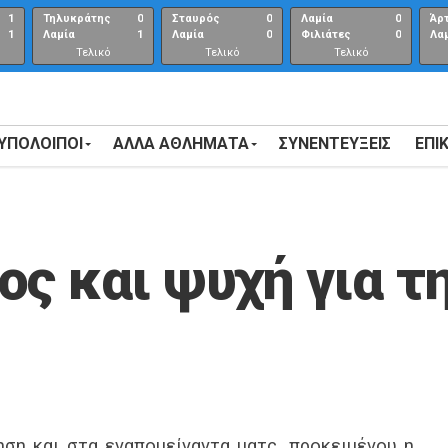
1
Τηλυκράτης
0
Σταυρός
0
Λαμία
0
Άρ
1
Λαμία
1
Λαμία
0
Φιλιάτες
0
Λα
Τελικό
Τελικό
Τελικό
αποτέλεσμα
αποτέλεσμα
Αποτέλεσμα
 ΥΠΟΛΟΙΠΟΙ
ΑΛΛΑ ΑΘΛΗΜΑΤΑ
ΣΥΝΕΝΤΕΎΞΕΙΣ
ΕΠΙ
ος και ψυχή για τ
ληση και στα εναπομείναντα ματς, προκειμένου η