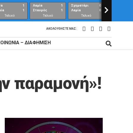
τα
1
Λαμία
1
Σχηματάρι
0
>
Λαμία
μία
1
Σταυρός
1
Λαμία
0
Ανθούπολη
Τελικό
Τελικό
Τελικό
Τελικό
αποτέλεσμα
αποτέλεσμα
αποτέλεσμα
αποτέλεσμ
ΑΚΟΛΟΥΘΉΣΤΕ ΜΑΣ:
ΚΟΙΝΩΝΊΑ – ΔΙΑΦΉΜΙΣΗ
ην παραμονή»!