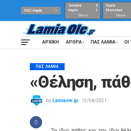
Τρίκαλα
0
Λαμία
Λαμία
1
Ελασσόνα
Τελικό
Τελικό
αποτέλεσμα
Αποτέλεσμα
ΑΡΧΙΚΗ
ΑΡΘΡΑ
ΠΑΣ ΛΑΜΙΑ
ΟΙ
ΠΑΣ ΛΑΜΊΑ
«Θέληση, πάθ
by
Lamiaole.gr
12/04/2021
Το ίδιο πάθος και την ίδια θέ