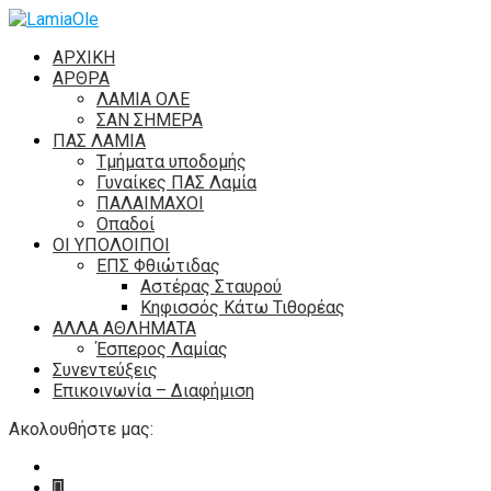
ΑΡΧΙΚΗ
ΑΡΘΡΑ
ΛΑΜΙΑ ΟΛΕ
ΣΑΝ ΣΗΜΕΡΑ
ΠΑΣ ΛΑΜΙΑ
Τμήματα υποδομής
Γυναίκες ΠΑΣ Λαμία
ΠΑΛΑΙΜΑΧΟΙ
Οπαδοί
ΟΙ ΥΠΟΛΟΙΠΟΙ
ΕΠΣ Φθιώτιδας
Αστέρας Σταυρού
Κηφισσός Κάτω Τιθορέας
ΑΛΛΑ ΑΘΛΗΜΑΤΑ
Έσπερος Λαμίας
Συνεντεύξεις
Επικοινωνία – Διαφήμιση
Ακολουθήστε μας: