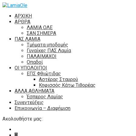
ΑΡΧΙΚΗ
ΑΡΘΡΑ
ΛΑΜΙΑ ΟΛΕ
ΣΑΝ ΣΗΜΕΡΑ
ΠΑΣ ΛΑΜΙΑ
Τμήματα υποδομής
Γυναίκες ΠΑΣ Λαμία
ΠΑΛΑΙΜΑΧΟΙ
Οπαδοί
ΟΙ ΥΠΟΛΟΙΠΟΙ
ΕΠΣ Φθιώτιδας
Αστέρας Σταυρού
Κηφισσός Κάτω Τιθορέας
ΑΛΛΑ ΑΘΛΗΜΑΤΑ
Έσπερος Λαμίας
Συνεντεύξεις
Επικοινωνία – Διαφήμιση
Ακολουθήστε μας: