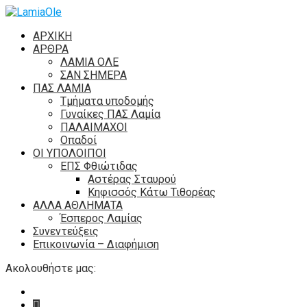
ΑΡΧΙΚΗ
ΑΡΘΡΑ
ΛΑΜΙΑ ΟΛΕ
ΣΑΝ ΣΗΜΕΡΑ
ΠΑΣ ΛΑΜΙΑ
Τμήματα υποδομής
Γυναίκες ΠΑΣ Λαμία
ΠΑΛΑΙΜΑΧΟΙ
Οπαδοί
ΟΙ ΥΠΟΛΟΙΠΟΙ
ΕΠΣ Φθιώτιδας
Αστέρας Σταυρού
Κηφισσός Κάτω Τιθορέας
ΑΛΛΑ ΑΘΛΗΜΑΤΑ
Έσπερος Λαμίας
Συνεντεύξεις
Επικοινωνία – Διαφήμιση
Ακολουθήστε μας: