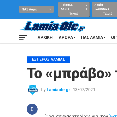
Τρίκαλα
0
Λαμία
Λαμία
1
Ελασσόνα
Τελικό
Τελικό
αποτέλεσμα
Αποτέλεσμα
ΑΡΧΙΚΗ
ΑΡΘΡΑ
ΠΑΣ ΛΑΜΙΑ
ΟΙ
ΈΣΠΕΡΟΣ ΛΑΜΊΑΣ
Το «μπράβο» 
by
Lamiaole.gr
13/07/2021
Ώρα συγχαρητηρίων για τον
Έσ