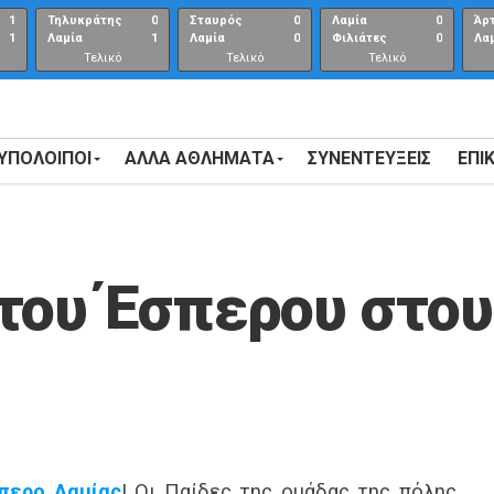
1
Τηλυκράτης
0
Σταυρός
0
Λαμία
0
Άρ
1
Λαμία
1
Λαμία
0
Φιλιάτες
0
Λα
Τελικό
Τελικό
Τελικό
αποτέλεσμα
αποτέλεσμα
Αποτέλεσμα
 ΥΠΟΛΟΙΠΟΙ
ΑΛΛΑ ΑΘΛΗΜΑΤΑ
ΣΥΝΕΝΤΕΎΞΕΙΣ
ΕΠΙ
του Έσπερου στου
περο Λαμίας
! Οι Παίδες της ομάδας της πόλης