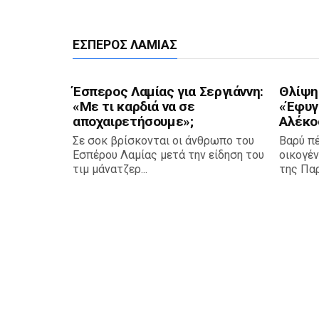
ΈΣΠΕΡΟΣ ΛΑΜΊΑΣ
Έσπερος Λαμίας για Σεργιάννη:
Θλίψη
«Με τι καρδιά να σε
«Έφυγε
αποχαιρετήσουμε»;
Αλέκο
Σε σοκ βρίσκονται οι άνθρωπο του
Βαρύ π
Εσπέρου Λαμίας μετά την είδηση του
οικογέν
τιμ μάνατζερ...
της Παρ