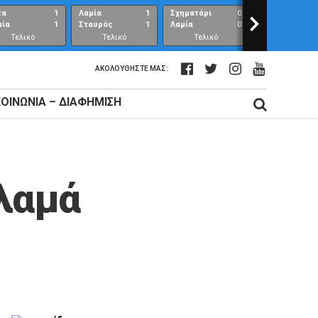
τα
1
Λαμία
1
Σχηματάρι
0
>
Λαμία
μία
1
Σταυρός
1
Λαμία
0
Ανθούπολη
Τελικό
Τελικό
Τελικό
Τελικό
αποτέλεσμα
αποτέλεσμα
αποτέλεσμα
αποτέλεσμ
ΑΚΟΛΟΥΘΉΣΤΕ ΜΑΣ:
ΚΟΙΝΩΝΊΑ – ΔΙΑΦΉΜΙΣΗ
λαμά