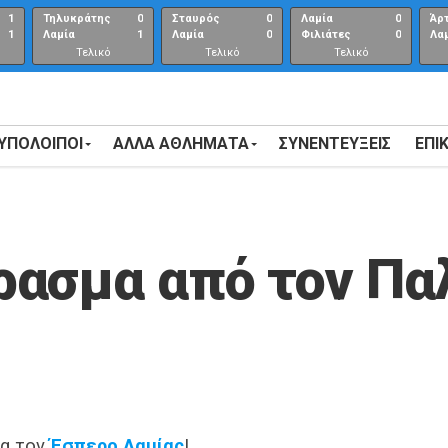
1
Τηλυκράτης
0
Σταυρός
0
Λαμία
0
Άρ
1
Λαμία
1
Λαμία
0
Φιλιάτες
0
Λα
Τελικό
Τελικό
Τελικό
αποτέλεσμα
αποτέλεσμα
Αποτέλεσμα
 ΥΠΟΛΟΙΠΟΙ
ΑΛΛΑ ΑΘΛΗΜΑΤΑ
ΣΥΝΕΝΤΕΎΞΕΙΣ
ΕΠΙ
ρασμα από τον Πα
ια τον
Έσπερο Λαμίας
!