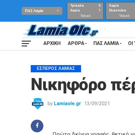
Τρίκαλα
0
Λαμία
Λαμία
1
Ελασσόνα
Τελικό
Τελικό
αποτέλεσμα
Αποτέλεσμα
ΑΡΧΙΚΗ
ΑΡΘΡΑ
ΠΑΣ ΛΑΜΙΑ
ΟΙ
ΈΣΠΕΡΟΣ ΛΑΜΊΑΣ
Νικηφόρο πέ
by
Lamiaole.gr
13/09/2021
Πρώτο δείγμα γραφής, θετικό γ