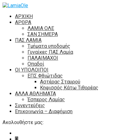
ΑΡΧΙΚΗ
ΑΡΘΡΑ
ΛΑΜΙΑ ΟΛΕ
ΣΑΝ ΣΗΜΕΡΑ
ΠΑΣ ΛΑΜΙΑ
Τμήματα υποδομής
Γυναίκες ΠΑΣ Λαμία
ΠΑΛΑΙΜΑΧΟΙ
Οπαδοί
ΟΙ ΥΠΟΛΟΙΠΟΙ
ΕΠΣ Φθιώτιδας
Αστέρας Σταυρού
Κηφισσός Κάτω Τιθορέας
ΑΛΛΑ ΑΘΛΗΜΑΤΑ
Έσπερος Λαμίας
Συνεντεύξεις
Επικοινωνία – Διαφήμιση
Ακολουθήστε μας: