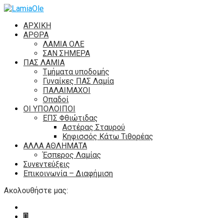
ΑΡΧΙΚΗ
ΑΡΘΡΑ
ΛΑΜΙΑ ΟΛΕ
ΣΑΝ ΣΗΜΕΡΑ
ΠΑΣ ΛΑΜΙΑ
Τμήματα υποδομής
Γυναίκες ΠΑΣ Λαμία
ΠΑΛΑΙΜΑΧΟΙ
Οπαδοί
ΟΙ ΥΠΟΛΟΙΠΟΙ
ΕΠΣ Φθιώτιδας
Αστέρας Σταυρού
Κηφισσός Κάτω Τιθορέας
ΑΛΛΑ ΑΘΛΗΜΑΤΑ
Έσπερος Λαμίας
Συνεντεύξεις
Επικοινωνία – Διαφήμιση
Ακολουθήστε μας: