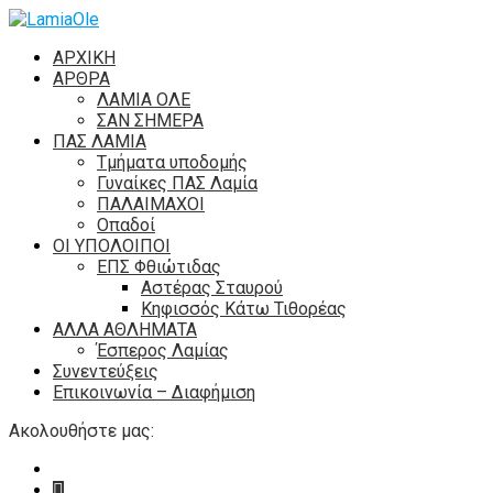
ΑΡΧΙΚΗ
ΑΡΘΡΑ
ΛΑΜΙΑ ΟΛΕ
ΣΑΝ ΣΗΜΕΡΑ
ΠΑΣ ΛΑΜΙΑ
Τμήματα υποδομής
Γυναίκες ΠΑΣ Λαμία
ΠΑΛΑΙΜΑΧΟΙ
Οπαδοί
ΟΙ ΥΠΟΛΟΙΠΟΙ
ΕΠΣ Φθιώτιδας
Αστέρας Σταυρού
Κηφισσός Κάτω Τιθορέας
ΑΛΛΑ ΑΘΛΗΜΑΤΑ
Έσπερος Λαμίας
Συνεντεύξεις
Επικοινωνία – Διαφήμιση
Ακολουθήστε μας: