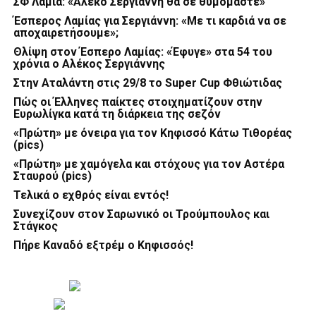
ΣΦ Λαμία: «Αλέκο Σεργιάννη θα σε θυμόμαστε»
Έσπερος Λαμίας για Σεργιάννη: «Με τι καρδιά να σε
αποχαιρετήσουμε»;
Θλίψη στον Έσπερο Λαμίας: «Έφυγε» στα 54 του
χρόνια ο Αλέκος Σεργιάννης
Στην Αταλάντη στις 29/8 το Super Cup Φθιώτιδας
Πώς οι Έλληνες παίκτες στοιχηματίζουν στην
Ευρωλίγκα κατά τη διάρκεια της σεζόν
«Πρώτη» με όνειρα για τον Κηφισσό Κάτω Τιθορέας
(pics)
«Πρώτη» με χαμόγελα και στόχους για τον Αστέρα
Σταυρού (pics)
Τελικά ο εχθρός είναι εντός!
Συνεχίζουν στον Σαρωνικό οι Τρούμπουλος και
Στάγκος
Πήρε Καναδό εξτρέμ ο Κηφισσός!