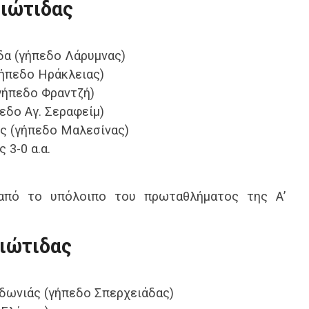
θιώτιδας
δα (γήπεδο Λάρυμνας)
ήπεδο Ηράκλειας)
γήπεδο Φραντζή)
πεδο Αγ. Σεραφείμ)
ς (γήπεδο Μαλεσίνας)
3-0 α.α.
 από το υπόλοιπο του πρωταθλήματος της Α’
θιώτιδας
δωνιάς (γήπεδο Σπερχειάδας)