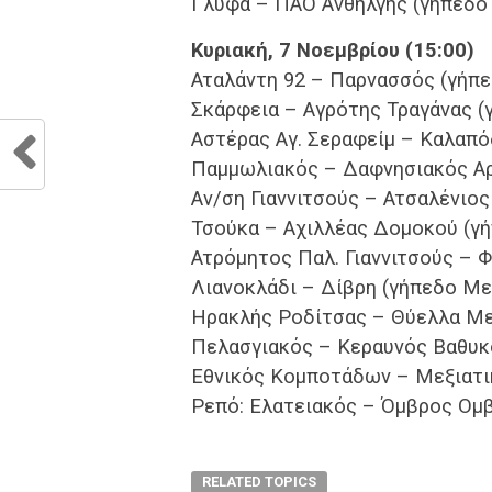
Γλύφα – ΠΑΟ Ανθήλγης (γήπεδο
Κυριακή, 7 Νοεμβρίου (15:00)
Αταλάντη 92 – Παρνασσός (γήπ
Σκάρφεια – Αγρότης Τραγάνας (
Αστέρας Αγ. Σεραφείμ – Καλαπόδ
Παμμωλιακός – Δαφνησιακός Α
Αν/ση Γιαννιτσούς – Ατσαλένιο
Τσούκα – Αχιλλέας Δομοκού (γ
Ατρόμητος Παλ. Γιαννιτσούς – Φ
Λιανοκλάδι – Δίβρη (γήπεδο Με
Ηρακλής Ροδίτσας – Θύελλα Με
Πελασγιακός – Κεραυνός Βαθυκ
Εθνικός Κομποτάδων – Μεξιατι
Ρεπό: Ελατειακός – Όμβρος Ομβ
RELATED TOPICS