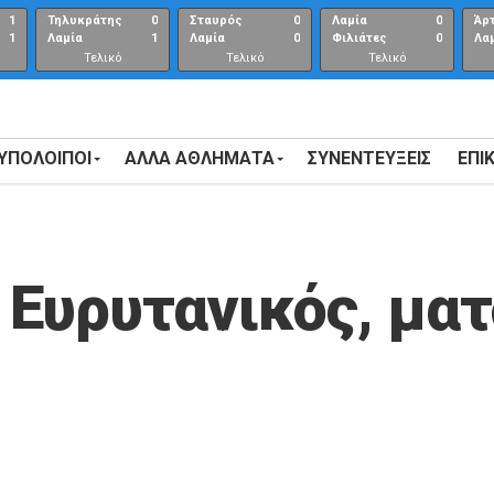
1
Τηλυκράτης
0
Σταυρός
0
Λαμία
0
Άρ
1
Λαμία
1
Λαμία
0
Φιλιάτες
0
Λα
Τελικό
Τελικό
Τελικό
αποτέλεσμα
αποτέλεσμα
Αποτέλεσμα
 ΥΠΟΛΟΙΠΟΙ
ΑΛΛΑ ΑΘΛΗΜΑΤΑ
ΣΥΝΕΝΤΕΎΞΕΙΣ
ΕΠΙ
Ευρυτανικός, ματ