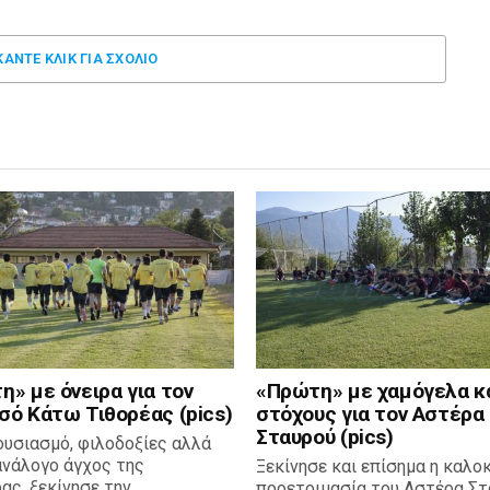
ΚΑΝΤΕ ΚΛΊΚ ΓΙΑ ΣΧΌΛΙΟ
» με όνειρα για τον
«Πρώτη» με χαμόγελα κ
σό Κάτω Τιθορέας (pics)
στόχους για τον Αστέρα
Σταυρού (pics)
ουσιασμό, φιλοδοξίες αλλά
ανάλογο άγχος της
Ξεκίνησε και επίσημα η καλο
ας, ξεκίνησε την
προετοιμασία του Αστέρα Στ