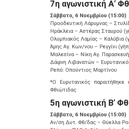
7η αγωνιστική Α’ Φ
Σάββατο, 6 Νοεμβρίου (15:00)
Προοδευτική Λάρυμνας – Στυλί
Ηράκλεια – Αστέρας Σταυρού (γ
Ολυμπιακός Λαμίας – Καλύβια (
Άρης Αγ. Κων/νου – Ρεγγίνι (γή
Μαλεσίνα – Νίκη Αγ. Παρασκευή
Δάφνη Λιβανατών – Ευρυτανικός 
Ρεπό: Οπούντιος Μαρτίνου
*Ο Ευρυτανικός παραιτήθηκε
Φθιώτιδας
5η αγωνιστική Β’ Φ
Σάββατο, 6 Νοεμβρίου (15:00)
Αν/ση Δυτ. Φθ/δας – Θύελλα Ρο