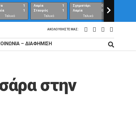
τα
1
Λαμία
1
Σχηματάρι
0
>
Λαμία
μία
1
Σταυρός
1
Λαμία
0
Ανθούπολη
Τελικό
Τελικό
Τελικό
Τελικό
αποτέλεσμα
αποτέλεσμα
αποτέλεσμα
αποτέλεσμ
ΑΚΟΛΟΥΘΉΣΤΕ ΜΑΣ:
ΚΟΙΝΩΝΊΑ – ΔΙΑΦΉΜΙΣΗ
σάρα στην