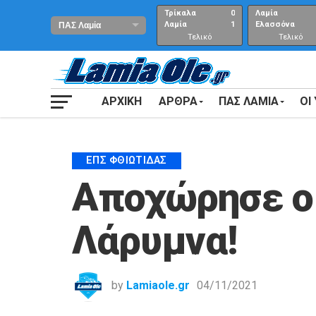
Τρίκαλα
0
Λαμία
Λαμία
1
Ελασσόνα
Τελικό
Τελικό
αποτέλεσμα
Αποτέλεσμα
ΑΡΧΙΚΗ
ΑΡΘΡΑ
ΠΑΣ ΛΑΜΙΑ
ΟΙ
ΕΠΣ ΦΘΙΏΤΙΔΑΣ
Αποχώρησε ο 
Λάρυμνα!
by
Lamiaole.gr
04/11/2021