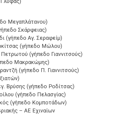
 Γλύφας)
εδο Μεγαπλάτανου)
γήπεδο Σκάρφειας)
ι (γήπεδο Αγ. Σεραφείμ)
ρκίτσας (γήπεδο Μώλου)
ς Πετρωτού (γήπεδο Γιαννιτσούς)
ήπεδο Μακρακώμης)
ραντζή (γήπεδο Π. Γιαννιτσούς)
ξιατών)
γ. Βρύσης (γήπεδο Ροδίτσας)
οίλου (γήπεδο Πελασγίας)
κός (γήπεδο Κομποτάδων)
ριακής – ΑΕ Εχιναίων