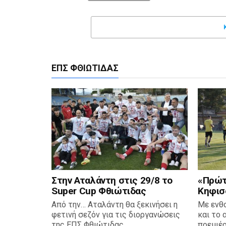
ΕΠΣ ΦΘΙΏΤΙΔΑΣ
Στην Αταλάντη στις 29/8 το
«Πρώτη
Super Cup Φθιώτιδας
Κηφισ
Από την… Αταλάντη θα ξεκινήσει η
Με ενθ
φετινή σεζόν για τις διοργανώσεις
και το 
της ΕΠΣ Φθιώτιδας....
πρεμιέρ