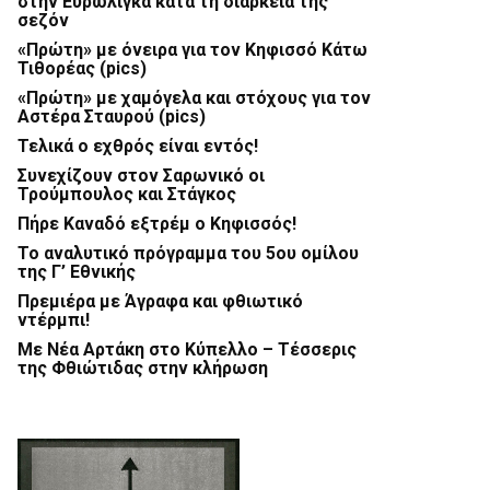
στην Ευρωλίγκα κατά τη διάρκεια της
σεζόν
«Πρώτη» με όνειρα για τον Κηφισσό Κάτω
Τιθορέας (pics)
«Πρώτη» με χαμόγελα και στόχους για τον
Αστέρα Σταυρού (pics)
Τελικά ο εχθρός είναι εντός!
Συνεχίζουν στον Σαρωνικό οι
Τρούμπουλος και Στάγκος
Πήρε Καναδό εξτρέμ ο Κηφισσός!
Το αναλυτικό πρόγραμμα του 5ου ομίλου
της Γ’ Εθνικής
Πρεμιέρα με Άγραφα και φθιωτικό
ντέρμπι!
Με Νέα Αρτάκη στο Κύπελλο – Τέσσερις
της Φθιώτιδας στην κλήρωση