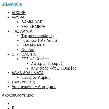
ΑΡΧΙΚΗ
ΑΡΘΡΑ
ΛΑΜΙΑ ΟΛΕ
ΣΑΝ ΣΗΜΕΡΑ
ΠΑΣ ΛΑΜΙΑ
Τμήματα υποδομής
Γυναίκες ΠΑΣ Λαμία
ΠΑΛΑΙΜΑΧΟΙ
Οπαδοί
ΟΙ ΥΠΟΛΟΙΠΟΙ
ΕΠΣ Φθιώτιδας
Αστέρας Σταυρού
Κηφισσός Κάτω Τιθορέας
ΑΛΛΑ ΑΘΛΗΜΑΤΑ
Έσπερος Λαμίας
Συνεντεύξεις
Επικοινωνία – Διαφήμιση
Ακολουθήστε μας: